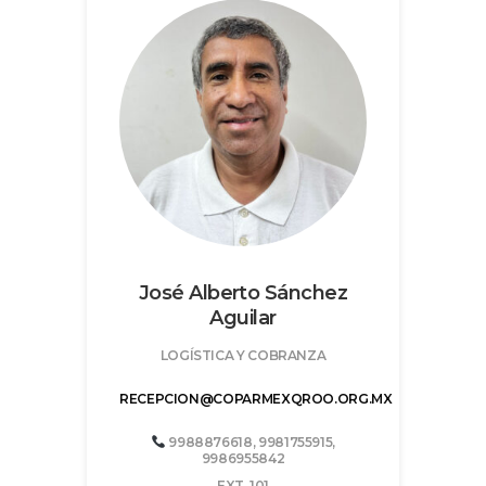
José Alberto Sánchez
Aguilar
LOGÍSTICA Y COBRANZA
RECEPCION@COPARMEXQROO.ORG.MX
9988876618, 9981755915,
9986955842
EXT. 101